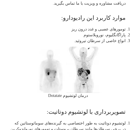
دریافت مشاوره و ویزیت با ما تماس بگیرید.
موارد کاربرد این رادیودارو:
تومورهای عصبی و غدد درون ریز
پاراگانگلیوم، نوروبلاستوم
انواع خاصی از سرطان تیروئید.
درمان لوتشیوم Dotatate
تصویربرداری با لوتشیوم دوتاتیت:
لوتشیوم دوتاتیت به طور اختصاصی به گیرنده‌های سوماتوستاتین که
در برخی سرطان‌ها مانند سرطان پروستات و تومورهای نورواندوکرین