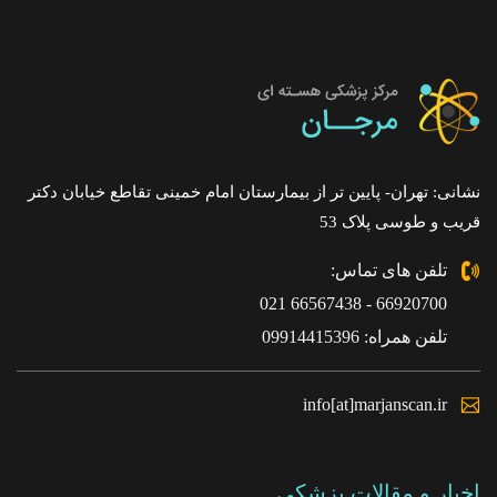
نشانی: تهران- پایین تر از بیمارستان امام خمینی تقاطع خیابان دکتر
قریب و طوسی پلاک 53
تلفن های تماس:
66920700 - 66567438 021
تلفن همراه: 09914415396
info[at]marjanscan.ir
اخبار و مقالات پزشکی