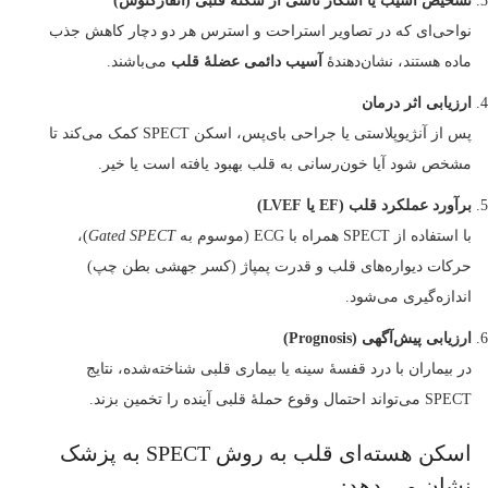
تشخیص آسیب یا اسکار ناشی از سکتهٔ قلبی (انفارکتوس)
نواحی‌ای که در تصاویر استراحت و استرس هر دو دچار کاهش جذب
ماده هستند، نشان‌دهندهٔ
آسیب دائمی عضلهٔ قلب
می‌باشند.
ارزیابی اثر درمان
پس از آنژیوپلاستی یا جراحی بای‌پس، اسکن SPECT کمک می‌کند تا
مشخص شود آیا خون‌رسانی به قلب بهبود یافته است یا خیر.
برآورد عملکرد قلب (EF یا LVEF)
با استفاده از SPECT همراه با ECG (موسوم به
Gated SPECT
)،
حرکات دیواره‌های قلب و قدرت پمپاژ (کسر جهشی بطن چپ)
اندازه‌گیری می‌شود.
ارزیابی پیش‌آگهی (Prognosis)
در بیماران با درد قفسهٔ سینه یا بیماری قلبی شناخته‌شده، نتایج
SPECT می‌تواند احتمال وقوع حملهٔ قلبی آینده را تخمین بزند.
اسکن هسته‌ای قلب به روش SPECT به پزشک
نشان می‌ دهد: