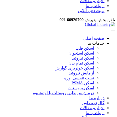
اخبار و مقالات
ارتباط با ما
نوبت دهی آنلاین
تلفن بخش پذیرش
66920700 021
صفحه اصلی
خدمات ما
اسکن قلب
اسکن استخوان
اسکن تیروئید
اسکن تمام بدن
اسکن خونریزی گوارش
آزمایش تیروئید
تست تنفسی اوره
اسکن PSMA
اسکن پروستات
درمان سرطان پروستات با لوتیشیوم
درباره ما
گالری تصاویر
اخبار و مقالات
ارتباط با ما