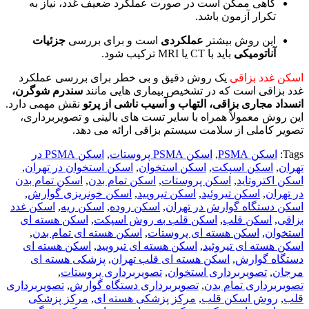
گاهی ممکن است در صورت عملکرد ضعیف غدد، نیاز به
تکرار آزمون باشد.
این روش بیشتر
عملکردی
است و برای بررسی
جزئیات
آناتومیکی
باید با CT یا MRI ترکیب شود.
اسکن غدد بزاقی
یک روش دقیق و بی‌ خطر برای بررسی عملکرد
غدد بزاقی است که در تشخیص بیماری‌ هایی مانند
سندرم شوگرن،
انسداد مجاری بزاقی، التهاب و آسیب ناشی از پرتو
نقش مهمی دارد.
این روش معمولاً همراه با سایر تست‌ های بالینی و تصویربرداری،
تصویر کاملی از سلامت سیستم بزاقی ارائه می‌ دهد.
Tags:
اسکن PSMA
,
اسکن PSMA پروستات
,
اسکن PSMA در
تهران
,
اسکن اسپکت
,
اسکن استخوان
,
اسکن استخوان در تهران
,
اسکن اکتروتاید
,
اسکن پروستات
,
اسکن تمام بدن
,
اسکن تمام بدن
در تهران
,
اسکن تیروئید
,
اسکن تیرویید
,
اسکن خونریزی گوارش
,
اسکن دستگاه گوارش در تهران
,
اسکن روده
,
اسکن ریه
,
اسکن غدد
بزاقی
,
اسکن قلب
,
اسکن قلب به روش اسپکت
,
اسکن هسته ای
استخوان
,
اسکن هسته ای پروستات
,
اسکن هسته ای تمام بدن
,
اسکن هسته ای تیروئید
,
اسکن هسته ای تیرویید
,
اسکن هسته ای
دستگاه گوارش
,
اسکن هسته ای قلب تهران
,
پزشکی هسته ای
مرجان
,
تصویربرداری استخوان
,
تصویربرداری پروستات
,
تصویربرداری تمام بدن
,
تصویربرداری دستگاه گوارش
,
تصویربرداری
قلب
,
روش اسکن قلب
,
مرکز پزشکی هسته ای
,
مرکز پزشکی