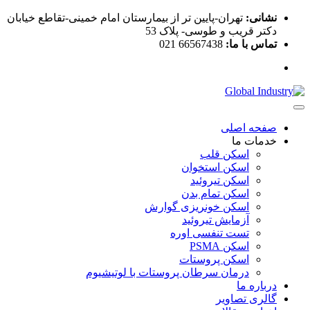
نشانی:
تهران-پایین تر از بیمارستان امام خمینی-تقاطع خیابان
دکتر قریب و طوسی- پلاک 53
تماس با ما:
66567438 021
صفحه اصلی
خدمات ما
اسکن قلب
اسکن استخوان
اسکن تیروئید
اسکن تمام بدن
اسکن خونریزی گوارش
آزمایش تیروئید
تست تنفسی اوره
اسکن PSMA
اسکن پروستات
درمان سرطان پروستات با لوتیشیوم
درباره ما
گالری تصاویر