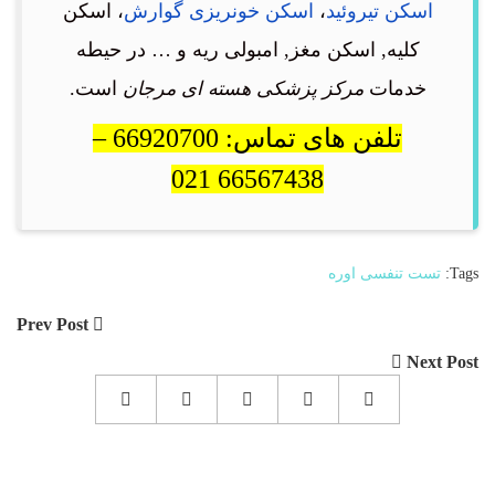
اسکن تیروئید
،
اسکن خونریزی گوارش
، اسکن
کلیه, اسکن مغز, امبولی ریه و … در حیطه
خدمات
مرکز پزشکی هسته ای مرجان
است.
تلفن های تماس: 66920700 –
66567438 021
Tags:
تست تنفسی اوره
Prev Post
Next Post