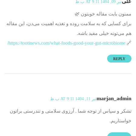
علی
تیر 09, 1404 AT 9:11 ب.ظ
ممنون بابت مقاله خوبتون 🌿
برای کسایی که به سلامت روده و تغذیه اهمیت می‌دن، این مقاله
هم می‌تونه خیلی مفید باشه.
https://tootinews.com/what-foods-good-your-gut-microbiome/
🔗
REPLY
marjan_admin
تیر 11, 1404 AT 9:11 ب.ظ
تشکر و سپاس از توجه شما . آرزوی سلامتی و تندرستی براتون
خواستاریم.