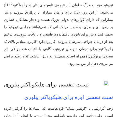
تیروئید موجب مرگ سلولی (در نتیجه‌ی تابش‌های بتای یُد رادیواکتیو I127)
می‌شود. از این رو، I127 برای درمان بیماران با پرکاری تیروئید و نیز
بیمارانی که دارای گواترهای ندولی بزرگ هستند و دچار نشانگان فشاری
بر روی نای و مری بوده و یا در کسانی که نمی‌توانند جراحی تیروئید را
تحمل کنند و نیز برای نابودی باقیمانده‌ی طبیعی و یا بافت تیروئیدی بدخیم
بعد از درمان جراحی سرطان تیروئید، کاربرد دارد. کاربرد مقادیر بالای یُد
رادیواکتیو برای درمان سرطان تیروئید، گاهی با التهاب غدد بزاقی (در
نتیجه‌ی پرتوگیری) همراه است. همچنین به دلیل انباشت یُد در غدد بزاقی
نیز مزه‌ی دهان از بین می‌رود.
تست تنفسی اوره برای هلیکوباکتر پیلوری
زخم‌ گوارشی یا “اولسر پپتیک” قرن‌هاست که انسان‌ها را گرفتار کرده
است. علت دقیق این عارضه نامعلوم بود. امروزه با انجام آزمایشات