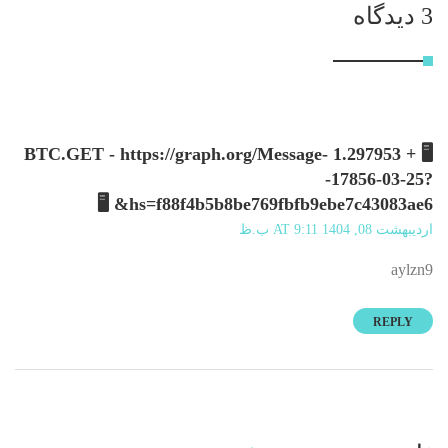
3 دیدگاه
🖥 + 1.297953 BTC.GET - https://graph.org/Message-
-17856-03-25?
hs=f88f4b5b8be769fbfb9ebe7c43083ae6& 🖥
اردیبهشت 08, 1404 AT 9:11 ب.ظ
aylzn9
REPLY