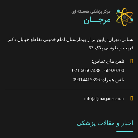
نشانی: تهران- پایین تر از بیمارستان امام خمینی تقاطع خیابان دکتر
قریب و طوسی پلاک 53
تلفن های تماس:
66920700 - 66567438 021
تلفن همراه: 09914415396
info[at]marjanscan.ir
اخبار و مقالات پزشکی