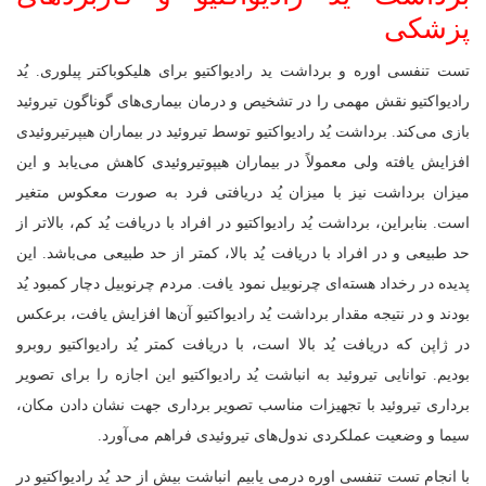
پزشکی
تست تنفسی اوره و برداشت ید رادیواکتیو برای هلیکوباکتر پیلوری. یُد
رادیواکتیو نقش مهمی را در تشخیص و درمان بیماری‌های گوناگون تیروئید
بازی می‌کند. برداشت یُد رادیواکتیو توسط تیروئید در بیماران هیپرتیروئیدی
افزایش یافته ولی معمولاً در بیماران هیپوتیروئیدی کاهش می‌یابد و این
میزان برداشت نیز با میزان یُد دریافتی فرد به صورت معکوس متغیر
است. بنابراین، برداشت یُد رادیواکتیو در افراد با دریافت یُد کم، بالاتر از
حد طبیعی و در افراد با دریافت یُد بالا، کمتر از حد طبیعی می‌باشد. این
پدیده در رخداد هسته‌ای چرنوبیل نمود یافت. مردم چرنوبیل دچار کمبود یُد
بودند و در نتیجه مقدار برداشت یُد رادیواکتیو آن‌ها افزایش یافت، برعکس
در ژاپن که دریافت یُد بالا است، با دریافت کمتر یُد رادیواکتیو روبرو
بودیم. توانایی تیروئید به انباشت یُد رادیواکتیو این اجازه را برای تصویر
برداری تیروئید با تجهیزات مناسب تصویر برداری جهت نشان دادن مکان،
سیما و وضعیت عملکردی ندول‌های تیروئیدی فراهم می‌آورد.
با انجام تست تنفسی اوره درمی یابیم انباشت بیش از حد یُد رادیواکتیو در