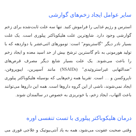
سایر عوامل ایجاد زخم‌های گوارشی
استرس و رژیم غذایی را فراموش کنید. تنها سه علت ثابت‌شده برای زخم
گوارشی وجود دارد. شایع‌ترین علت هلیکوباکتر پیلوری است. یک علت
بسیار نادر دیگر “گاسترینوم” است: تومورهای اثنی‌عشر یا دوازدهه که با
تولید هورمونی به نام گاسترین ترشح بیش از حد اسید معده و ایجاد زخم
را باعث می‌شوند. یک علت بسیار شایع دیگر مصرف قرص‌های
“ضدالتهابی غیراستروئیدی” (NSAIDs) مانند آسپیرین، ایبوپروفن،
ناپروکسن و … است. تقریبا همه زخم‌هایی که بوسیله هلیکوباکتر پیلوری
ایجاد نمی‌شوند، ناشی از این گروه داروها است. همه این داروها می‌توانند
باعث التهاب، ایجاد زخم، یا خونریزی به خصوص در سالمندان شوند.
درمان هلیکوباکتر پیلوری با تست تنفسی اوره
وقتی صحبت عفونت می‌شود، همه به یاد آنتی‌بیوتیک و علاجی فوری می