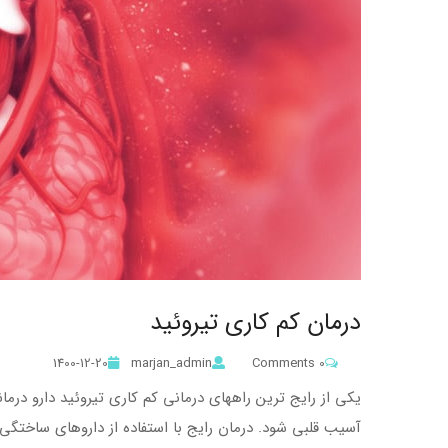
درمان کم کاری تیروئید
1400-12-20
marjan_admin
0 Comments
یکی از رایج ترین راههای درمانی کم کاری تیروئید دارو درم
آسیب قلبی شود. درمان رایج با استفاده از داروهای ساختگی هورمون T4 از جمله داروی Synthroid یا Levoxyl 