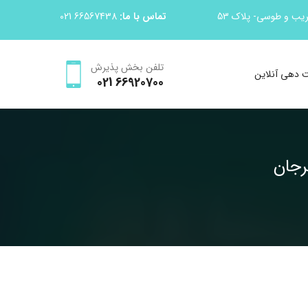
قریب و طوسی- پلاک 53
تماس با ما:
66567438 021
تلفن بخش پذیرش
 دهی آنلاین
66920700 021
رجان