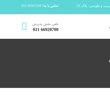
قریب و طوسی- پلاک 53
تماس با ما:
66567438 021
تلفن بخش پذیرش
66920700 021