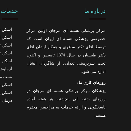
درباره ما
خدمات م
اسکن ق
مرکز پزشکی هسته ای مرجان اولین مرکز
اسکن ا
خصوصی پزشکی هسته ای ایران است که
اسکن تی
توسط اقای دکتر ساغری و همکار ایشان اقای
اسکن ت
دکتر طبسیان در سال 1374 تاسیس و اکنون
اسکن خ
تحت سرپرستی تعدادی از شاگردان ایشان
آزمایش 
اداره می شود.
تست تن
روزهای کاری ما:
اسکن PSMA
پزشکان مرکز پزشکی هسته ای مرجان در
اسکن پ
روزهای شنبه الی پنچشنبه هر هفته آماده
درمان س
پاسخگویی و ارائه خدمات به مراجعین محترم
هستند.