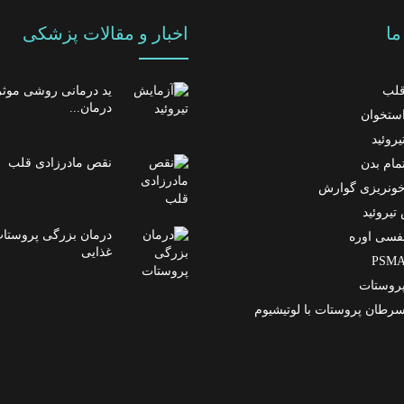
ا
اخبار و مقالات پزشکی
لب
ید درمانی روشی موثر
درمان...
ستخوان
روئید
نقص مادرزادی قلب
مام بدن
ونریزی گوارش
تیروئید
درمان بزرگی پروستات 
فسی اوره
غذایی
روستات
رطان پروستات با لوتیشیوم