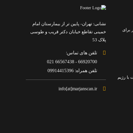
نشانی: تهران- پایین تر از بیمارستان امام
 برای
خمینی تقاطع خیابان دکتر قریب و طوسی
پلاک 53
تلفن های تماس:
66920700 - 66567438 021
تلفن همراه: 09914415396
با رژیم
info[at]marjanscan.ir