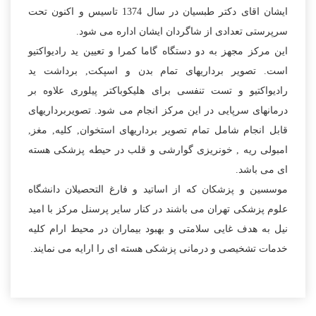
ایشان اقای دکتر طبسیان در سال 1374 تاسیس و اکنون تحت
سرپرستی تعدادی از شاگردان ایشان اداره می شود.
این مرکز مجهز به دو دستگاه گاما کمرا و تعیین ید رادیواکتیو
است. تصویر برداریهای تمام بدن و اسپکت, برداشت ید
رادیواکتیو و تست تنفسی برای هلیکوباکتر پیلوری علاوه بر
درمانهای سرپایی در این مرکز انجام می شود. تصویربرداریهای
قابل انجام شامل تمام تصویر برداریهای استخوان, کلیه, مغز,
امبولی ریه , خونریزی گوارشی و قلب در حیطه پزشکی هسته
ای می باشد.
موسسین و پزشکان که از اساتید و فارغ التحصیلان دانشگاه
علوم پزشکی تهران می باشند در کنار سایر پرسنل مرکز با امید
نیل به هدف غایی سلامتی و بهبود بیماران در محیط ارام کلیه
خدمات تشخیصی و درمانی پزشکی هسته ای را ارایه می نمایند.