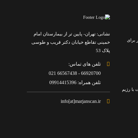
نشانی: تهران- پایین تر از بیمارستان امام
 برای
خمینی تقاطع خیابان دکتر قریب و طوسی
پلاک 53
تلفن های تماس:
66920700 - 66567438 021
تلفن همراه: 09914415396
با رژیم
info[at]marjanscan.ir