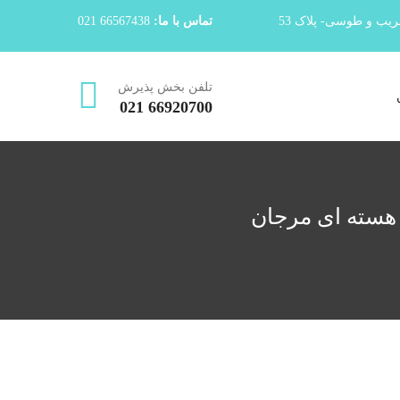
قریب و طوسی- پلاک 53
تماس با ما:
66567438 021
تلفن بخش پذیرش
66920700 021