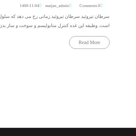
1400-11-04
marjan_admin
0 Comments
سرطان تیروئید سرطان تیروئید زمانی رخ می دهد که سلول ه
است. وظیفه این غده کنترل متابولیسم و سوخت و ساز بدن ا
Read More