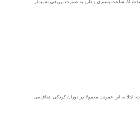
مراحل انجام اسکن PSMA چیست؟ مراحل انجام اسکن PSMA که در درمان سرطان پروستات بکار میرود به شرح زیر است: بیمار به مدت 24 ساعت بستری و دارو به صورت تزریقی به بیمار
. ابتلا به این عفونت معمولا در دوران کودکی اتفاق می