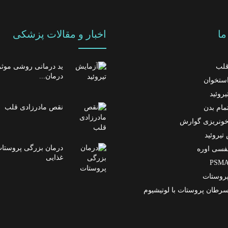
ا
اخبار و مقالات پزشکی
لب
ید درمانی روشی موثر
درمان...
ستخوان
روئید
نقص مادرزادی قلب
مام بدن
ونریزی گوارش
تیروئید
درمان بزرگی پروستات 
فسی اوره
غذایی
روستات
رطان پروستات با لوتیشیوم