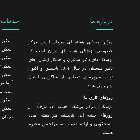
درباره ما
خدمات م
اسکن ق
مرکز پزشکی هسته ای مرجان اولین مرکز
اسکن ا
خصوصی پزشکی هسته ای ایران است که
اسکن تی
توسط اقای دکتر ساغری و همکار ایشان اقای
اسکن ت
دکتر طبسیان در سال 1374 تاسیس و اکنون
اسکن خ
تحت سرپرستی تعدادی از شاگردان ایشان
آزمایش 
اداره می شود.
تست تن
روزهای کاری ما:
اسکن PSMA
پزشکان مرکز پزشکی هسته ای مرجان در
اسکن پ
روزهای شنبه الی پنچشنبه هر هفته آماده
درمان س
پاسخگویی و ارائه خدمات به مراجعین محترم
هستند.