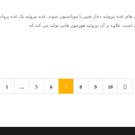
ای غده تیروئید دچار تغییر یا موتاسیون شوند. غده تیروئید یک غده پر
ست. علاوه بر آن تیروئید هورمون هایی تولید می کند که
1
…
5
6
7
8
9
10