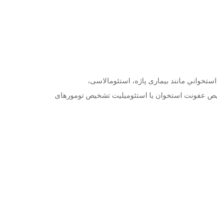
ستخواني مانند بیماری پاژه، استئومالاسی،
یص عفونت استخوان یا استئومیلیت تشخیص تومورهای